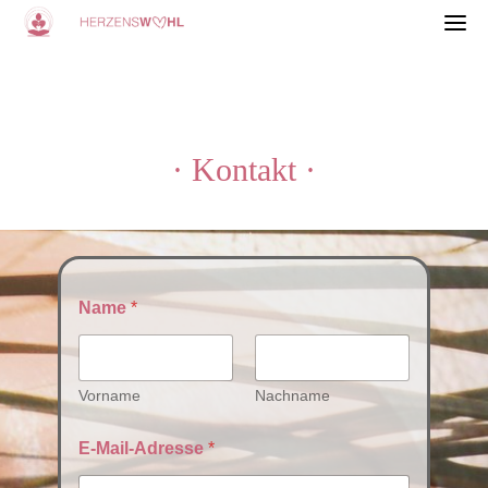
Skip
to
· Kontakt ·
content
Name
*
Vorname
Nachname
E-Mail-Adresse
*